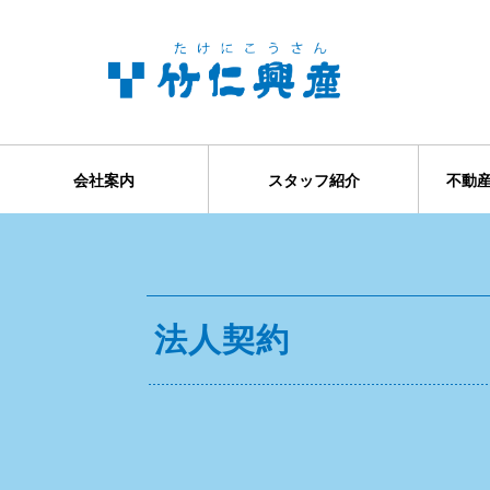
会社案内
スタッフ紹介
不動
売買物件
居住用賃
事業用賃
分譲地
法人契約