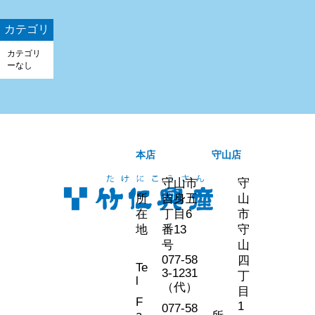
カテゴリ
カテゴリ
ーなし
本店
守山店
守山市
守
所
吉身五
山
在
丁目6
市
地
番13
守
号
山
077-58
四
Te
3-1231
丁
l
（代）
目
F
1
077-58
a