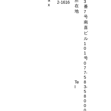
所
3
2-1616
x
在
番
地
7
号
南
喜
ビ
ル
1
0
1
号
0
7
7-
5
Te
8
l
3-
5
8
0
0
0