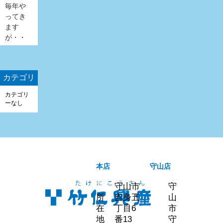
毎年や
ってき
ます
が・・
カテゴリ
カテゴリ
ーなし
本店
守山店
守山市
守
所
吉身五
山
在
丁目6
市
地
番13
守