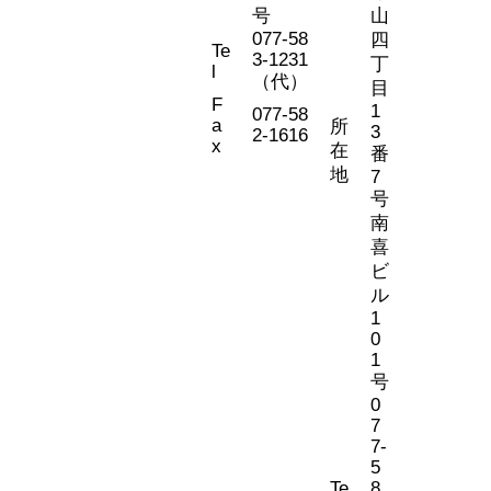
号
山
077-58
四
Te
3-1231
丁
l
（代）
目
F
1
077-58
a
所
3
2-1616
x
在
番
地
7
号
南
喜
ビ
ル
1
0
1
号
0
7
7-
5
Te
8