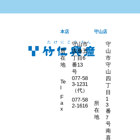
本店
守山店
守山市
守
所
吉身五
山
在
丁目6
市
地
番13
守
号
山
077-58
四
Te
3-1231
丁
l
（代）
目
F
1
077-58
a
所
3
2-1616
x
在
番
地
7
号
南
喜