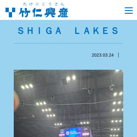
ＳＨＩＧＡ ＬＡＫＥＳ
2023.03.24