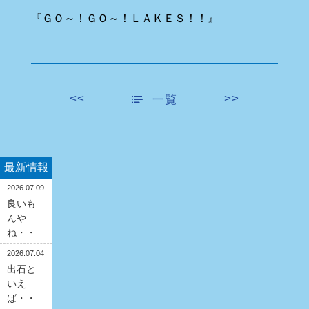
『ＧＯ～！ＧＯ～！ＬＡＫＥＳ！！』
<<
>>
一覧
最新情報
2026.07.09
良いも
んや
ね・・
2026.07.04
出石と
いえ
ば・・