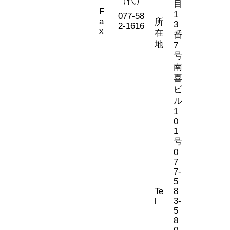
（代）
目
F
1
077-58
a
所
3
2-1616
x
在
番
地
7
号
南
喜
ビ
ル
1
0
1
号
0
7
7-
5
Te
8
l
3-
5
8
0