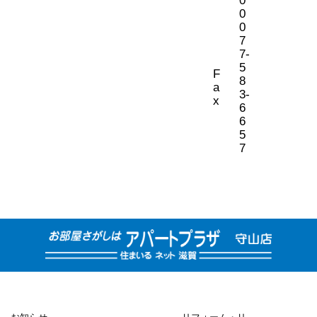
0
0
7
7-
5
F
8
a
3-
x
6
6
5
7