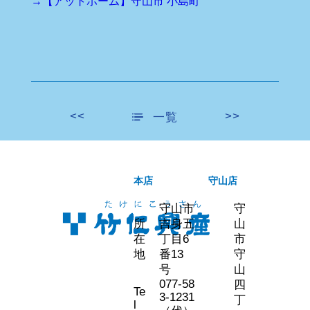
→【アットホーム】守山市 小島町
<<
>>
一覧
本店
守山店
守山市
守
所
吉身五
山
在
丁目6
市
地
番13
守
号
山
077-58
四
Te
3-1231
丁
l