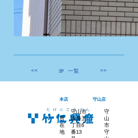
<<
>>
一覧
本店
守山店
守山市
守
所
吉身五
山
在
丁目6
市
地
番13
守