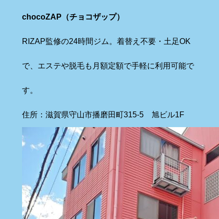
chocoZAP（チョコザップ）
RIZAP監修の24時間ジム。着替え不要・土足OK
で、エステや脱毛も月額定額で手軽に利用可能で
す。
住所：滋賀県守山市播磨田町315-5 旭ビル1F