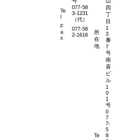
号
山
077-58
四
Te
3-1231
丁
l
（代）
目
F
1
077-58
a
所
3
2-1616
x
在
番
地
7
号
南
喜
ビ
ル
1
0
1
号
0
7
7-
5
Te
8